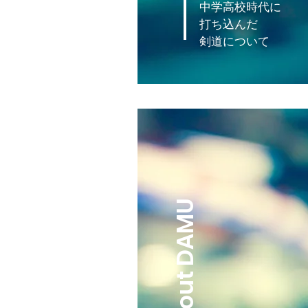
中学高校時代に
打ち込んだ
​剣道について
About DAMU