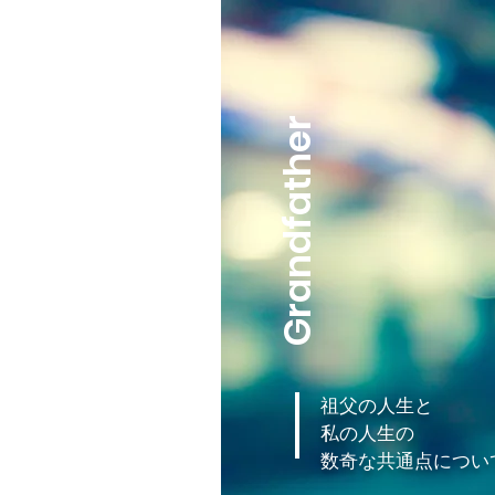
Grandfather
祖父の人生と
私の人生の
​数奇な共通点につい