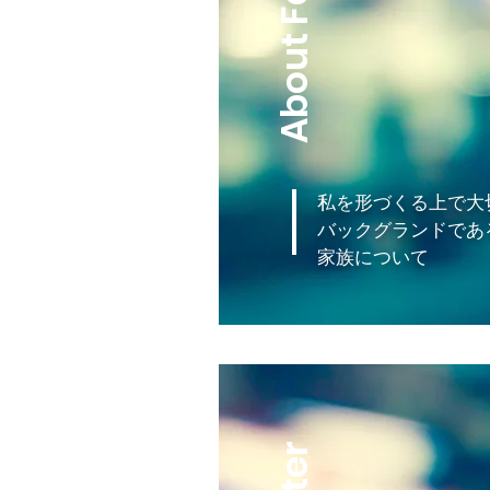
About Family
私を形づくる上で大
バックグランドであ
家族について