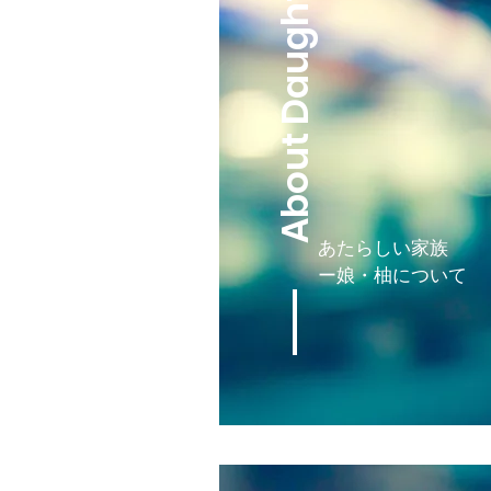
About Daughter
​​あたらしい家族
ー娘・柚について